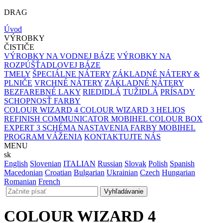
DRAG
Úvod
VÝROBKY
ČISTIČE
VÝROBKY NA VODNEJ BÁZE
VÝROBKY NA
ROZPÚŠŤADLOVEJ BÁZE
TMELY
ŠPECIÁLNE NÁTERY
ZÁKLADNÉ NÁTERY &
PLNIČE
VRCHNÉ NÁTERY
ZÁKLADNÉ NÁTERY
BEZFAREBNÉ LAKY
RIEDIDLÁ
TUŽIDLÁ
PRÍSADY
SCHOPNOSŤ FARBY
COLOUR WIZARD 4
COLOUR WIZARD 3
HELIOS
REFINISH COMMUNICATOR
MOBIHEL COLOUR BOX
EXPERT 3
SCHÉMA NASTAVENIA FARBY MOBIHEL
PROGRAM VÁŽENIA
KONTAKTUJTE NÁS
MENU
sk
English
Slovenian
ITALIAN
Russian
Slovak
Polish
Spanish
Macedonian
Croatian
Bulgarian
Ukrainian
Czech
Hungarian
Romanian
French
COLOUR WIZARD 4