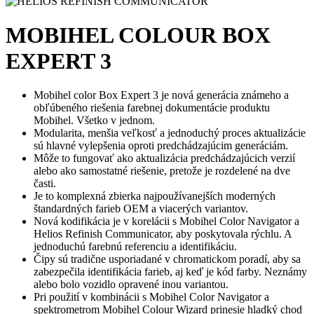
MOBIHEL COLOUR BOX
EXPERT 3
Mobihel color Box Expert 3 je nová generácia známeho a
obľúbeného riešenia farebnej dokumentácie produktu
Mobihel. Všetko v jednom.
Modularita, menšia veľkosť a jednoduchý proces aktualizácie
sú hlavné vylepšenia oproti predchádzajúcim generáciám.
Môže to fungovať ako aktualizácia predchádzajúcich verzií
alebo ako samostatné riešenie, pretože je rozdelené na dve
časti.
Je to komplexná zbierka najpoužívanejších moderných
štandardných farieb OEM a viacerých variantov.
Nová kodifikácia je v korelácii s Mobihel Color Navigator a
Helios Refinish Communicator, aby poskytovala rýchlu. A
jednoduchú farebnú referenciu a identifikáciu.
Čipy sú tradične usporiadané v chromatickom poradí, aby sa
zabezpečila identifikácia farieb, aj keď je kód farby. Neznámy
alebo bolo vozidlo opravené inou variantou.
Pri použití v kombinácii s Mobihel Color Navigator a
spektrometrom Mobihel Colour Wizard prinesie hladký chod