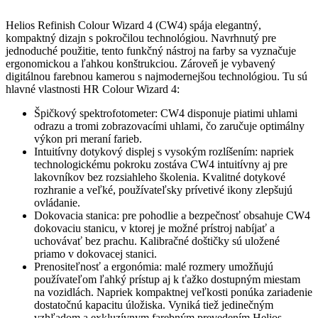
Helios Refinish Colour Wizard 4 (CW4) spája elegantný,
kompaktný dizajn s pokročilou technológiou. Navrhnutý pre
jednoduché použitie, tento funkčný nástroj na farby sa vyznačuje
ergonomickou a ľahkou konštrukciou. Zároveň je vybavený
digitálnou farebnou kamerou s najmodernejšou technológiou. Tu sú
hlavné vlastnosti HR Colour Wizard 4:
Špičkový spektrofotometer: CW4 disponuje piatimi uhlami
odrazu a tromi zobrazovacími uhlami, čo zaručuje optimálny
výkon pri meraní farieb.
Intuitívny dotykový displej s vysokým rozlíšením: napriek
technologickému pokroku zostáva CW4 intuitívny aj pre
lakovníkov bez rozsiahleho školenia. Kvalitné dotykové
rozhranie a veľké, používateľsky prívetivé ikony zlepšujú
ovládanie.
Dokovacia stanica: pre pohodlie a bezpečnosť obsahuje CW4
dokovaciu stanicu, v ktorej je možné prístroj nabíjať a
uchovávať bez prachu. Kalibračné doštičky sú uložené
priamo v dokovacej stanici.
Prenositeľnosť a ergonómia: malé rozmery umožňujú
používateľom ľahký prístup aj k ťažko dostupným miestam
na vozidlách. Napriek kompaktnej veľkosti ponúka zariadenie
dostatočnú kapacitu úložiska. Vyniká tiež jedinečným
vzhľadom a exkluzívnym farebným prevedením Helios