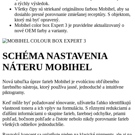
a rýchly výsledok.
Všetky čipy sú striekané originálnou farbou Mobihel, aby sa
dosiahlo presné porovnanie zmiešanej receptúry. S objektom,
ktorý má byť opravený.
Mobihel color box Expert 3 je pravidelne aktualizovaný o
nové OEM farby a varianty.
SCHÉMA NASTAVENIA
NÁTERU MOBIHEL
Nová tabuľka úprav farieb Mobihel je evolúciou obľúbeného
farebného nástroja, ktorý používa jasné, jednoduché a intuitívne
piktogramy.
Keď môže byť požadované tónovanie, užívatelia ľahko identifikujú
vlastnosti tonera a ich vplyv na formuláciu. S rôznymi redukciami a
ďalšími informáciami o skupine farieb, farebnej odchylke, priami
pohľad, bočnom pohľade a čistote nebolo nikdy porovnanie farieb
všetkých odtieňov jednoduchšie.
Rovnaký koncept sa uplatňuje nielen na klasické pigmenty, ale aj na