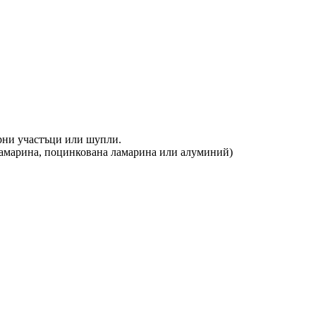
рни участъци или шупли.
ламарина, поцинкована ламарина или алуминий)