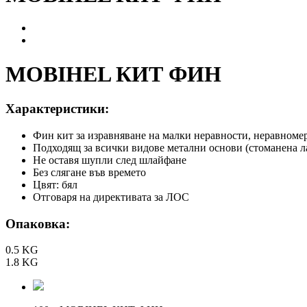
MOBIHEL КИТ ФИН
Характеристики:
Фин кит за изравняване на малки неравности, неравноме
Подходящ за всички видове метални основи (стоманена 
Не оставя шупли след шлайфане
Без слягане във времето
Цвят: бял
Отговаря на директивата за ЛОС
Опаковка:
0.5 KG
1.8 KG