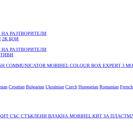
 НА РАЗТВОРИТЕЛИ
И
2К БОИ
 НА РАЗТВОРИТЕЛИ
ТИВИ
ISH COMMUNICATOR
MOBIHEL COLOUR BOX EXPERT 3
MO
nian
Croatian
Bulgarian
Ukrainian
Czech
Hungarian
Romanian
French
 КИТ СЪС СТЪКЛЕНИ ВЛАКНА
MOBIHEL КИТ ЗА ПЛАСТ