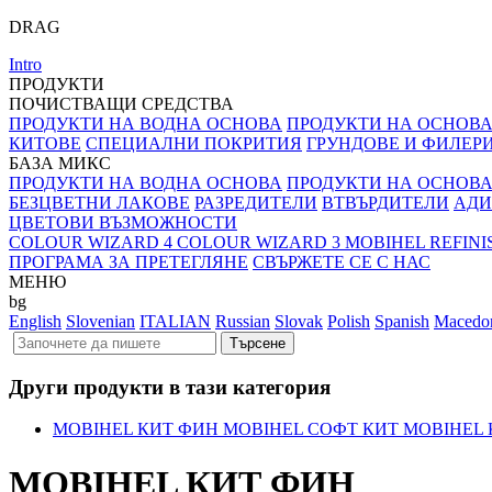
DRAG
Intro
ПРОДУКТИ
ПОЧИСТВАЩИ СРЕДСТВА
ПРОДУКТИ НА ВОДНА ОСНОВА
ПРОДУКТИ НА ОСНОВА
КИТОВЕ
СПЕЦИАЛНИ ПОКРИТИЯ
ГРУНДОВЕ И ФИЛЕР
БАЗА МИКС
ПРОДУКТИ НА ВОДНА ОСНОВА
ПРОДУКТИ НА ОСНОВА
БЕЗЦВЕТНИ ЛАКОВЕ
РАЗРЕДИТЕЛИ
ВТВЪРДИТЕЛИ
АДИ
ЦВЕТОВИ ВЪЗМОЖНОСТИ
COLOUR WIZARD 4
COLOUR WIZARD 3
MOBIHEL REFIN
ПРОГРАМА ЗА ПРЕТЕГЛЯНЕ
СВЪРЖЕТЕ СЕ С НАС
МЕНЮ
bg
English
Slovenian
ITALIAN
Russian
Slovak
Polish
Spanish
Macedo
Други продукти в тази категория
MOBIHEL КИТ ФИН
MOBIHEL СОФТ КИТ
MOBIHEL
MOBIHEL КИТ ФИН