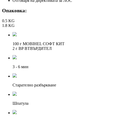
Отговаря на директивата за ЛОС
Опаковка:
0.5 KG
1.8 KG
100 г MOBIHEL СОФТ КИТ
2 г BP ВТВЪРДИТЕЛ
3 - 6 мин
Старателно разбъркване
Шпатула