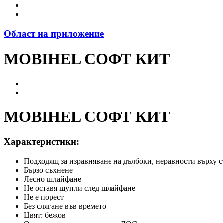
Област на приложение
MOBIHEL СОФТ КИТ
MOBIHEL СОФТ КИТ
Характеристики:
Подходящ за изравняване на дълбоки, неравности върху 
Бързо съхнене
Лесно шлайфане
Не оставя шупли след шлайфане
Не е порест
Без слягане във времето
Цвят: бежов