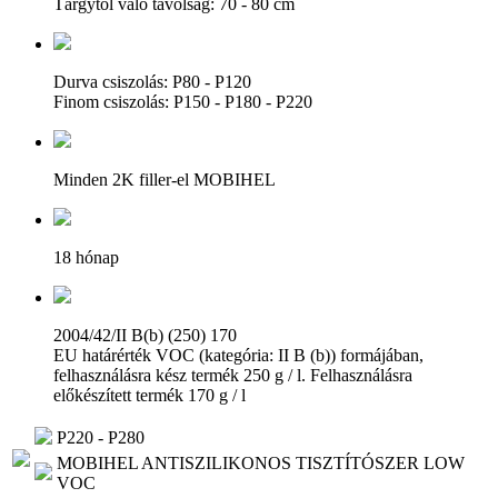
Tárgytól való távolság: 70 - 80 cm
Durva csiszolás: P80 - P120
Finom csiszolás: P150 - P180 - P220
Minden 2K filler-el MOBIHEL
18 hónap
2004/42/II B(b) (250) 170
EU határérték VOC (kategória: II B (b)) formájában,
felhasználásra kész termék 250 g / l. Felhasználásra
előkészített termék 170 g / l
P220 - P280
MOBIHEL ANTISZILIKONOS TISZTÍTÓSZER LOW
VOC