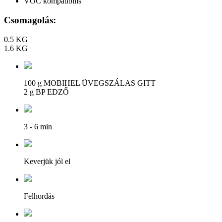
VOC kompatibilis
Csomagolás:
0.5 KG
1.6 KG
100 g MOBIHEL ÜVEGSZÁLAS GITT
2 g BP EDZŐ
3 - 6 min
Keverjük jól el
Felhordás