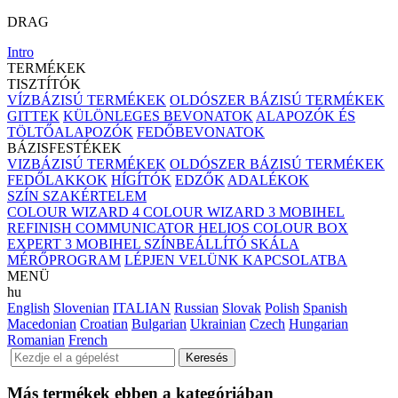
DRAG
Intro
TERMÉKEK
TISZTÍTÓK
VÍZBÁZISÚ TERMÉKEK
OLDÓSZER BÁZISÚ TERMÉKEK
GITTEK
KÜLÖNLEGES BEVONATOK
ALAPOZÓK ÉS
TÖLTŐALAPOZÓK
FEDŐBEVONATOK
BÁZISFESTÉKEK
VIZBÁZISÚ TERMÉKEK
OLDÓSZER BÁZISÚ TERMÉKEK
FEDŐLAKKOK
HÍGÍTÓK
EDZŐK
ADALÉKOK
SZÍN SZAKÉRTELEM
COLOUR WIZARD 4
COLOUR WIZARD 3
MOBIHEL
REFINISH COMMUNICATOR
HELIOS COLOUR BOX
EXPERT 3
MOBIHEL SZÍNBEÁLLÍTÓ SKÁLA
MÉRŐPROGRAM
LÉPJEN VELÜNK KAPCSOLATBA
MENÜ
hu
English
Slovenian
ITALIAN
Russian
Slovak
Polish
Spanish
Macedonian
Croatian
Bulgarian
Ukrainian
Czech
Hungarian
Romanian
French
Más termékek ebben a kategóriában