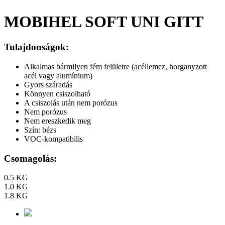
MOBIHEL SOFT UNI GITT
Tulajdonságok:
Alkalmas bármilyen fém felületre (acéllemez, horganyzott
acél vagy alumínium)
Gyors száradás
Könnyen csiszolható
A csiszolás után nem porózus
Nem porózus
Nem ereszkedik meg
Szín: bézs
VOC-kompatibilis
Csomagolás:
0.5 KG
1.0 KG
1.8 KG