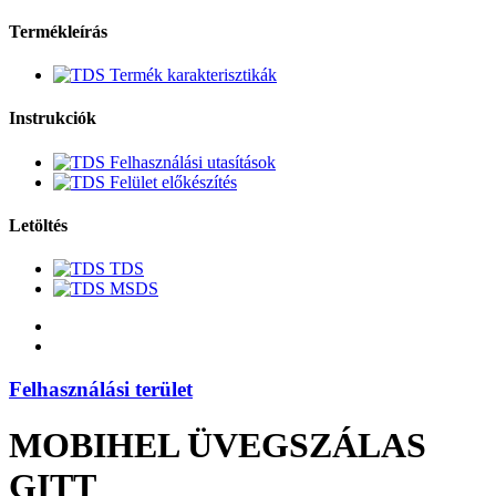
Termékleírás
Termék karakterisztikák
Instrukciók
Felhasználási utasítások
Felület előkészítés
Letöltés
TDS
MSDS
Felhasználási terület
MOBIHEL ÜVEGSZÁLAS
GITT