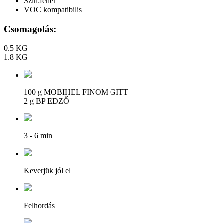
Szín:fehér
VOC kompatibilis
Csomagolás:
0.5 KG
1.8 KG
100 g MOBIHEL FINOM GITT
2 g BP EDZŐ
3 - 6 min
Keverjük jól el
Felhordás