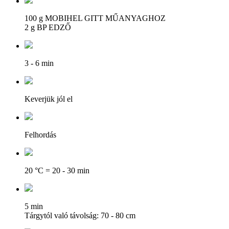
100 g MOBIHEL GITT MŰANYAGHOZ
2 g BP EDZŐ
3 - 6 min
Keverjük jól el
Felhordás
20 °C = 20 - 30 min
5 min
Tárgytól való távolság: 70 - 80 cm