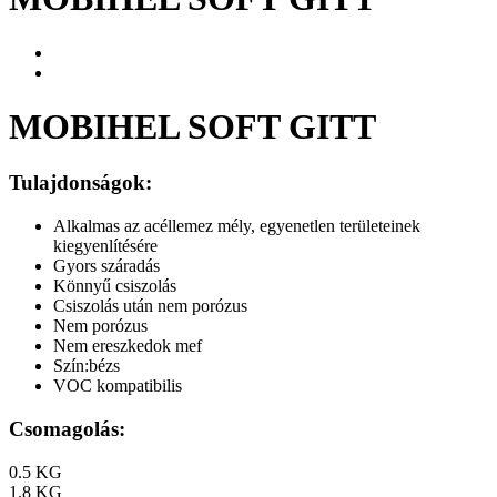
MOBIHEL SOFT GITT
Tulajdonságok:
Alkalmas az acéllemez mély, egyenetlen területeinek
kiegyenlítésére
Gyors száradás
Könnyű csiszolás
Csiszolás után nem porózus
Nem porózus
Nem ereszkedok mef
Szín:bézs
VOC kompatibilis
Csomagolás:
0.5 KG
1.8 KG