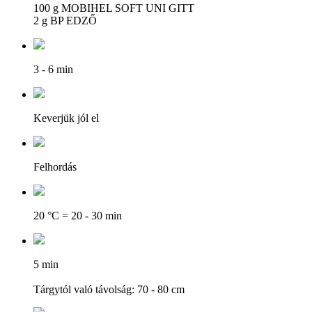
100 g MOBIHEL SOFT UNI GITT
2 g BP EDZŐ
3 - 6 min
Keverjük jól el
Felhordás
20 °C = 20 - 30 min
5 min
Tárgytól való távolság: 70 - 80 cm