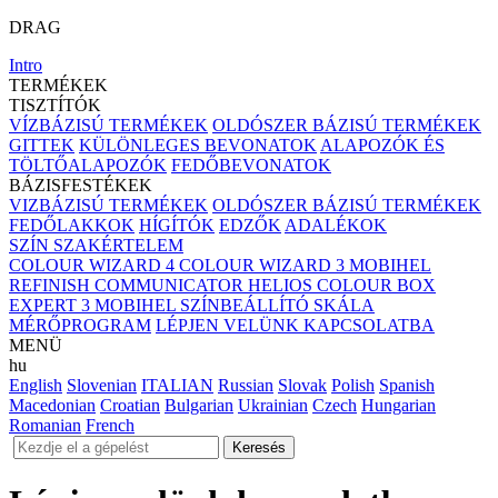
DRAG
Intro
TERMÉKEK
TISZTÍTÓK
VÍZBÁZISÚ TERMÉKEK
OLDÓSZER BÁZISÚ TERMÉKEK
GITTEK
KÜLÖNLEGES BEVONATOK
ALAPOZÓK ÉS
TÖLTŐALAPOZÓK
FEDŐBEVONATOK
BÁZISFESTÉKEK
VIZBÁZISÚ TERMÉKEK
OLDÓSZER BÁZISÚ TERMÉKEK
FEDŐLAKKOK
HÍGÍTÓK
EDZŐK
ADALÉKOK
SZÍN SZAKÉRTELEM
COLOUR WIZARD 4
COLOUR WIZARD 3
MOBIHEL
REFINISH COMMUNICATOR
HELIOS COLOUR BOX
EXPERT 3
MOBIHEL SZÍNBEÁLLÍTÓ SKÁLA
MÉRŐPROGRAM
LÉPJEN VELÜNK KAPCSOLATBA
MENÜ
hu
English
Slovenian
ITALIAN
Russian
Slovak
Polish
Spanish
Macedonian
Croatian
Bulgarian
Ukrainian
Czech
Hungarian
Romanian
French