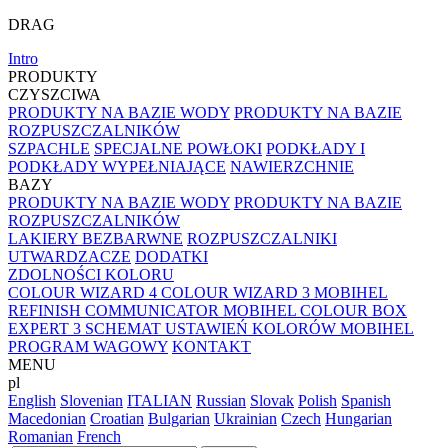
DRAG
Intro
PRODUKTY
CZYSZCIWA
PRODUKTY NA BAZIE WODY
PRODUKTY NA BAZIE
ROZPUSZCZALNIKÓW
SZPACHLE
SPECJALNE POWŁOKI
PODKŁADY I
PODKŁADY WYPEŁNIAJĄCE
NAWIERZCHNIE
BAZY
PRODUKTY NA BAZIE WODY
PRODUKTY NA BAZIE
ROZPUSZCZALNIKÓW
LAKIERY BEZBARWNE
ROZPUSZCZALNIKI
UTWARDZACZE
DODATKI
ZDOLNOŚCI KOLORU
COLOUR WIZARD 4
COLOUR WIZARD 3
MOBIHEL
REFINISH COMMUNICATOR
MOBIHEL COLOUR BOX
EXPERT 3
SCHEMAT USTAWIEŃ KOLORÓW MOBIHEL
PROGRAM WAGOWY
KONTAKT
MENU
pl
English
Slovenian
ITALIAN
Russian
Slovak
Polish
Spanish
Macedonian
Croatian
Bulgarian
Ukrainian
Czech
Hungarian
Romanian
French