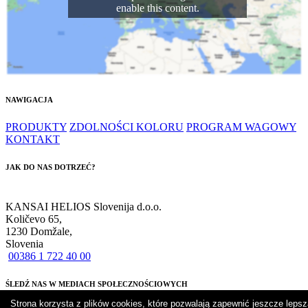
enable this content.
NAWIGACJA
PRODUKTY
ZDOLNOŚCI KOLORU
PROGRAM WAGOWY
KONTAKT
JAK DO NAS DOTRZEĆ?
KANSAI HELIOS Slovenija d.o.o.
Količevo 65,
1230 Domžale,
Slovenia
00386 1 722 40 00
ŚLEDŹ NAS W MEDIACH SPOŁECZNOŚCIOWYCH
Strona korzysta z plików cookies, które pozwalają zapewnić jeszcze lepsz