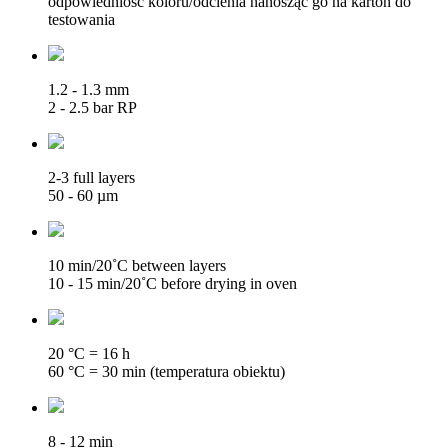
odpowiedniość koloru/odcienia nanosząc go na karton do
testowania
1.2 - 1.3 mm
2 - 2.5 bar RP
2-3 full layers
50 - 60 µm
10 min/20˚C between layers
10 - 15 min/20˚C before drying in oven
20 °C = 16 h
60 °C = 30 min (temperatura obiektu)
8 - 12 min