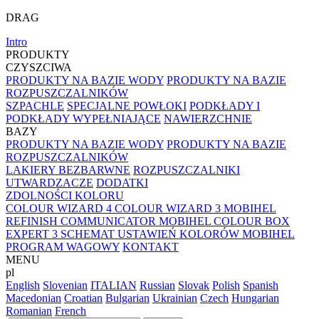
DRAG
Intro
PRODUKTY
CZYSZCIWA
PRODUKTY NA BAZIE WODY
PRODUKTY NA BAZIE
ROZPUSZCZALNIKÓW
SZPACHLE
SPECJALNE POWŁOKI
PODKŁADY I
PODKŁADY WYPEŁNIAJĄCE
NAWIERZCHNIE
BAZY
PRODUKTY NA BAZIE WODY
PRODUKTY NA BAZIE
ROZPUSZCZALNIKÓW
LAKIERY BEZBARWNE
ROZPUSZCZALNIKI
UTWARDZACZE
DODATKI
ZDOLNOŚCI KOLORU
COLOUR WIZARD 4
COLOUR WIZARD 3
MOBIHEL
REFINISH COMMUNICATOR
MOBIHEL COLOUR BOX
EXPERT 3
SCHEMAT USTAWIEŃ KOLORÓW MOBIHEL
PROGRAM WAGOWY
KONTAKT
MENU
pl
English
Slovenian
ITALIAN
Russian
Slovak
Polish
Spanish
Macedonian
Croatian
Bulgarian
Ukrainian
Czech
Hungarian
Romanian
French