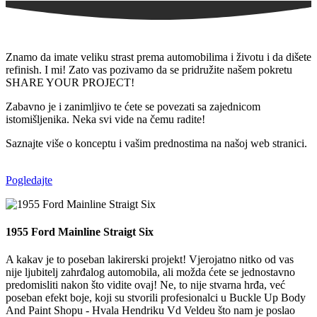
Znamo da imate veliku strast prema automobilima i životu i da dišete
refinish. I mi! Zato vas pozivamo da se pridružite našem pokretu
SHARE YOUR PROJECT! ‍
Zabavno je i zanimljivo te ćete se povezati sa zajednicom
istomišljenika. Neka svi vide na čemu radite! ‍
Saznajte više o konceptu i vašim prednostima na našoj web stranici.
Pogledajte
1955 Ford Mainline Straigt Six
A kakav je to poseban lakirerski projekt! Vjerojatno nitko od vas
nije ljubitelj zahrđalog automobila, ali možda ćete se jednostavno
predomisliti nakon što vidite ovaj! Ne, to nije stvarna hrđa, već
poseban efekt boje, koji su stvorili profesionalci u Buckle Up Body
And Paint Shopu - Hvala Hendriku Vd Veldeu što nam je poslao