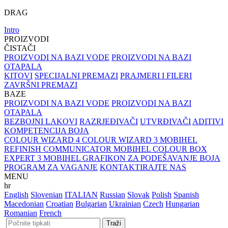
DRAG
Intro
PROIZVODI
ČISTAČI
PROIZVODI NA BAZI VODE
PROIZVODI NA BAZI
OTAPALA
KITOVI
SPECIJALNI PREMAZI
PRAJMERI I FILERI
ZAVRŠNI PREMAZI
BAZE
PROIZVODI NA BAZI VODE
PROIZVODI NA BAZI
OTAPALA
BEZBOJNI LAKOVI
RAZRJEĐIVAČI
UTVRĐIVAČI
ADITIVI
KOMPETENCIJA BOJA
COLOUR WIZARD 4
COLOUR WIZARD 3
MOBIHEL
REFINISH COMMUNICATOR
MOBIHEL COLOUR BOX
EXPERT 3
MOBIHEL GRAFIKON ZA PODEŠAVANJE BOJA
PROGRAM ZA VAGANJE
KONTAKTIRAJTE NAS
MENU
hr
English
Slovenian
ITALIAN
Russian
Slovak
Polish
Spanish
Macedonian
Croatian
Bulgarian
Ukrainian
Czech
Hungarian
Romanian
French