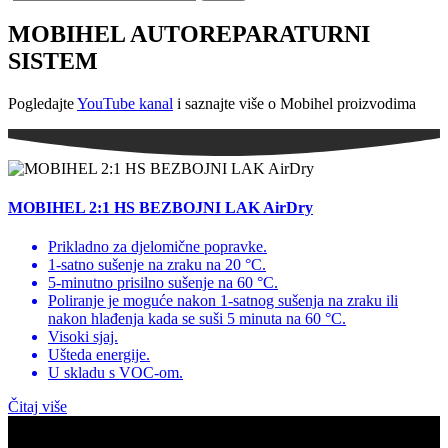
MOBIHEL AUTOREPARATURNI
SISTEM
Pogledajte
YouTube kanal
i saznajte više o Mobihel proizvodima
MOBIHEL 2:1 HS BEZBOJNI LAK AirDry
Prikladno za djelomične popravke.
1-satno sušenje na zraku na 20 °C.
5-minutno prisilno sušenje na 60 °C.
Poliranje je moguće nakon 1-satnog sušenja na zraku ili
nakon hlađenja kada se suši 5 minuta na 60 °C.
Visoki sjaj.
Ušteda energije.
U skladu s VOC-om.
Čitaj više