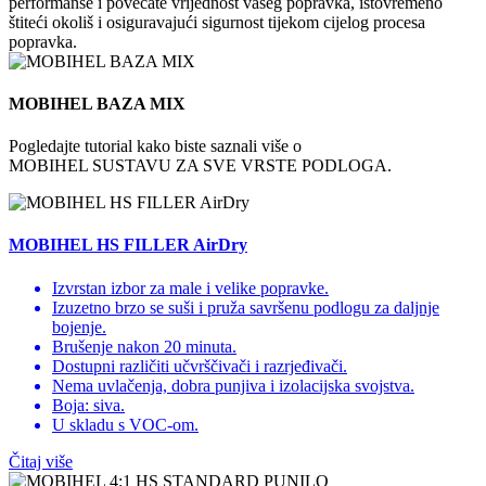
performanse i povećate vrijednost vašeg popravka, istovremeno
štiteći okoliš i osiguravajući sigurnost tijekom cijelog procesa
popravka.
MOBIHEL BAZA MIX
Pogledajte tutorial kako biste saznali više o
MOBIHEL SUSTAVU ZA SVE VRSTE PODLOGA.
MOBIHEL HS FILLER AirDry
Izvrstan izbor za male i velike popravke.
Izuzetno brzo se suši i pruža savršenu podlogu za daljnje
bojenje.
Brušenje nakon 20 minuta.
Dostupni različiti učvrščivači i razrjeđivači.
Nema uvlačenja, dobra punjiva i izolacijska svojstva.
Boja: siva.
U skladu s VOC-om.
Čitaj više