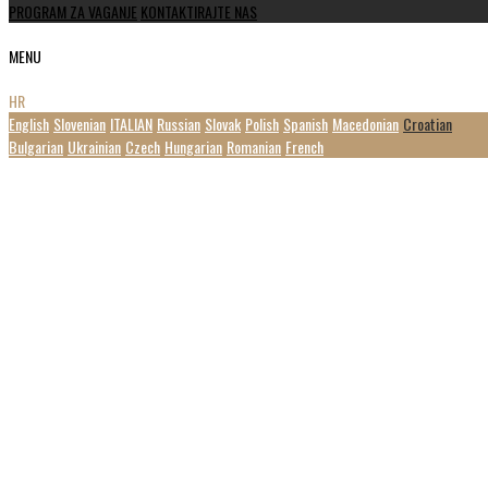
PROGRAM ZA VAGANJE
KONTAKTIRAJTE NAS
MENU
HR
English
Slovenian
ITALIAN
Russian
Slovak
Polish
Spanish
Macedonian
Croatian
Bulgarian
Ukrainian
Czech
Hungarian
Romanian
French