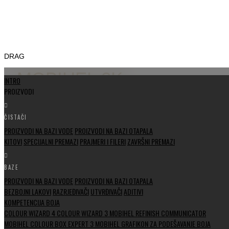
DRAG
MOBIHEL 2K
INTRO
PROIZVODI
RAZRJEĐIVAČ 2100
ČISTAČI
PROIZVODI NA BAZI VODE
PROIZVODI NA BAZI OTAPALA
KITOVI
SPECIJALNI PREMAZI
PRAJMERI I FILERI
ZAVRŠNI PREMAZI
BAZE
PROIZVODI NA BAZI VODE
PROIZVODI NA BAZI OTAPALA
BEZBOJNI LAKOVI
RAZRJEĐIVAČI
UTVRĐIVAČI
ADITIVI
KOMPETENCIJA BOJA
COLOUR WIZARD 4
COLOUR WIZARD 3
MOBIHEL REFINISH COMMUNICATOR
MOBIHEL COLOUR BOX EXPERT 3
MOBIHEL GRAFIKON ZA PODEŠAVANJE BOJA