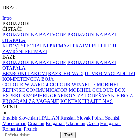
DRAG
Intro
PROIZVODI
ČISTAČI
PROIZVODI NA BAZI VODE
PROIZVODI NA BAZI
OTAPALA
KITOVI
SPECIJALNI PREMAZI
PRAJMERI I FILERI
ZAVRŠNI PREMAZI
BAZE
PROIZVODI NA BAZI VODE
PROIZVODI NA BAZI
OTAPALA
BEZBOJNI LAKOVI
RAZRJEĐIVAČI
UTVRĐIVAČI
ADITIVI
KOMPETENCIJA BOJA
COLOUR WIZARD 4
COLOUR WIZARD 3
MOBIHEL
REFINISH COMMUNICATOR
MOBIHEL COLOUR BOX
EXPERT 3
MOBIHEL GRAFIKON ZA PODEŠAVANJE BOJA
PROGRAM ZA VAGANJE
KONTAKTIRAJTE NAS
MENU
hr
English
Slovenian
ITALIAN
Russian
Slovak
Polish
Spanish
Macedonian
Croatian
Bulgarian
Ukrainian
Czech
Hungarian
Romanian
French