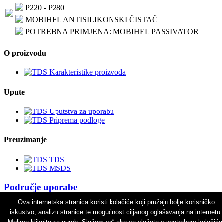
P220 - P280
MOBIHEL ANTISILIKONSKI ČISTAČ
POTREBNA PRIMJENA: MOBIHEL PASSIVATOR
O proizvodu
Karakteristike proizvoda
Upute
Uputstva za uporabu
Priprema podloge
Preuzimanje
TDS
MSDS
Područje uporabe
Ova internetska stranica koristi kolačiće koji pružaju bolje korisničko
© 2026 | Copyright | KANSAI HELIOS Slovenija d.o.o. |
Web
iskustvo, analizu stranice te mogućnost ciljanog oglašavanja na internetu.
design
:
NGN.SI
Molimo kliknite na gumb „Slažem se“ ako se slažete s upotrebom kolačića