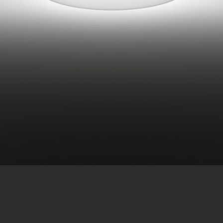
CARACTERÍSTICAS:
Proporciona una mejor adhesion del revestivimeinto
Excelente protección anticorrosión
Fácil de aplicar