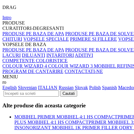
DRAG
Intro
PRODUSE
CURATITORI-DEGRESANTI
PRODUSE PE BAZA DE APA
PRODUSE PE BAZA DE SOLV
CHITURI
VOPSELE SPECIALE
PRIMERE SI FILLERE
VOPSE
VOPSELE DE BAZA
PRODUSE PE BAZA DE APA
PRODUSE PE BAZA DE SOLV
LACURI
DILUANTI
INTARITORI
ADITIVI
COMPETENTE COLORISTICE
COLOUR WIZARD 4
COLOUR WIZARD 3
MOBIHEL REFIN
PROGRAM DE CANTARIRE
CONTACTATI-NE
MENIU
ro
English
Slovenian
ITALIAN
Russian
Slovak
Polish
Spanish
Macedo
Alte produse din aceasta categorie
MOBIHEL PRIMER
MOBIHEL 4:1 HS COMPACTPRIME
PLUS
MOBIHEL 4:1 HS COMPACTPRIMER
MOBIHEL 3
INSONORIZANT
MOBIHEL 1K PRIMER FILLER QDRY