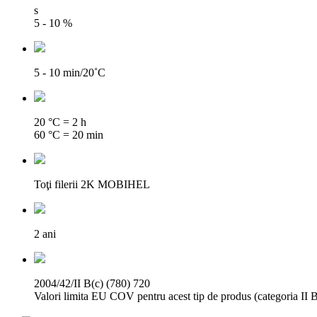
s
5 - 10 %
5 - 10 min/20˚C
20 °C = 2 h
60 °C = 20 min
Toţi filerii 2K MOBIHEL
2 ani
2004/42/II B(c) (780) 720
Valori limita EU COV pentru acest tip de produs (categoria II B(