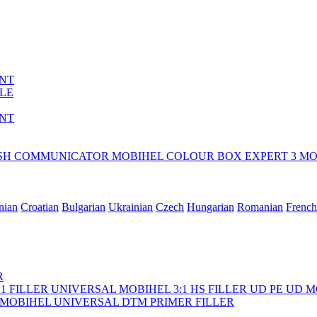
ENT
LE
ENT
ISH COMMUNICATOR
MOBIHEL COLOUR BOX EXPERT 3
MO
nian
Croatian
Bulgarian
Ukrainian
Czech
Hungarian
Romanian
French
R
:1 FILLER UNIVERSAL
MOBIHEL 3:1 HS FILLER UD PE UD
M
MOBIHEL UNIVERSAL DTM PRIMER FILLER