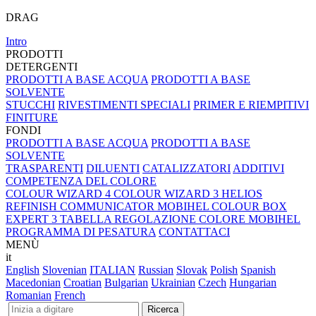
DRAG
Intro
PRODOTTI
DETERGENTI
PRODOTTI A BASE ACQUA
PRODOTTI A BASE
SOLVENTE
STUCCHI
RIVESTIMENTI SPECIALI
PRIMER E RIEMPITIVI
FINITURE
FONDI
PRODOTTI A BASE ACQUA
PRODOTTI A BASE
SOLVENTE
TRASPARENTI
DILUENTI
CATALIZZATORI
ADDITIVI
COMPETENZA DEL COLORE
COLOUR WIZARD 4
COLOUR WIZARD 3
HELIOS
REFINISH COMMUNICATOR
MOBIHEL COLOUR BOX
EXPERT 3
TABELLA REGOLAZIONE COLORE MOBIHEL
PROGRAMMA DI PESATURA
CONTATTACI
MENÙ
it
English
Slovenian
ITALIAN
Russian
Slovak
Polish
Spanish
Macedonian
Croatian
Bulgarian
Ukrainian
Czech
Hungarian
Romanian
French