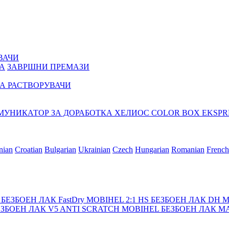
ВАЧИ
А
ЗАВРШНИ ПРЕМАЗИ
НА РАСТВОРУВАЧИ
МУНИКАТОР ЗА ДОРАБОТКА
ХЕЛИОС COLOR BOX EKSPR
nian
Croatian
Bulgarian
Ukrainian
Czech
Hungarian
Romanian
French
 БЕЗБОЕН ЛАК FastDry
MOBIHEL 2:1 HS БЕЗБОЕН ЛАК DH
M
БЕЗБОЕН ЛАК V5 ANTI SCRATCH
MOBIHEL БЕЗБОЕН ЛАК М