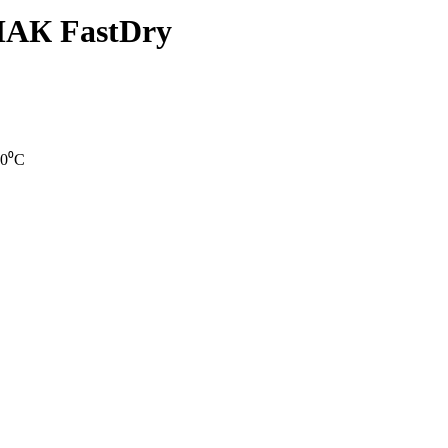
АК FastDry
40⁰C