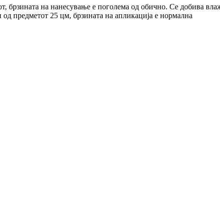
от, брзината на нанесување е поголема од обично. Се добива вла
н од предметот 25 цм, брзината на апликација е нормална