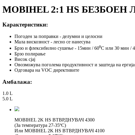
MOBIHEL 2:1 HS БЕЗБОЕН Л
Карактеристики:
Погоден за поправки - делумни и целосни
Мала вискозност - лесно се нанесува
Брзо и флексибилно сушење - 15мин / 60⁰C или 30 мин / 
Брзо полирање
Висок сјај
Овозможува поголема продуктивност и заштеда на ергија
Одговара на VOC директивите
Амбалажа:
1.0 L
5.0 L
MOBIHEL 2K HS ВТВРДНУВАЧ 4300
(За температура 27-35ºC)
Или MOBIHEL 2K HS ВТВРДНУВАЧ 4100