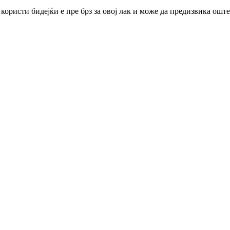
исти бидејќи е пре брз за овој лак и може да предизвика ошт