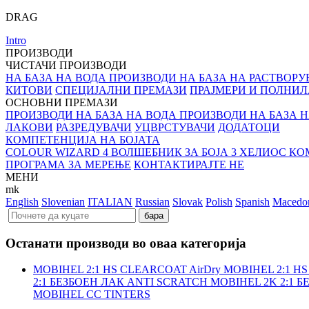
DRAG
Intro
ПРОИЗВОДИ
ЧИСТАЧИ ПРОИЗВОДИ
НА БАЗА НА ВОДА ПРОИЗВОДИ
НА БАЗА НА РАСТВОРУ
КИТОВИ
СПЕЦИЈАЛНИ ПРЕМАЗИ
ПРАЈМЕРИ И ПОЛНИЛ
ОСНОВНИ ПРЕМАЗИ
ПРОИЗВОДИ НА БАЗА НА ВОДА
ПРОИЗВОДИ НА БАЗА 
ЛАКОВИ
РАЗРЕДУВАЧИ
УЦВРСТУВАЧИ
ДОДАТОЦИ
КОМПЕТЕНЦИЈА НА БОЈАТА
COLOUR WIZARD 4
ВОЛШЕБНИК ЗА БОЈА 3
ХЕЛИОС КО
ПРОГРАМА ЗА МЕРЕЊЕ
КОНТАКТИРАЈТЕ НЕ
МЕНИ
mk
English
Slovenian
ITALIAN
Russian
Slovak
Polish
Spanish
Macedo
Останати производи во оваа категорија
MOBIHEL 2:1 HS CLEARCOAT AirDry
MOBIHEL 2:1 HS
2:1 БЕЗБОЕН ЛАК ANTI SCRATCH
MOBIHEL 2K 2:1 
MOBIHEL CC TINTERS