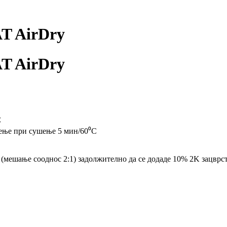
 AirDry
 AirDry
C
дење при сушење 5 мин/60⁰C
мешање сооднос 2:1) задолжително да се додаде 10% 2K зацв