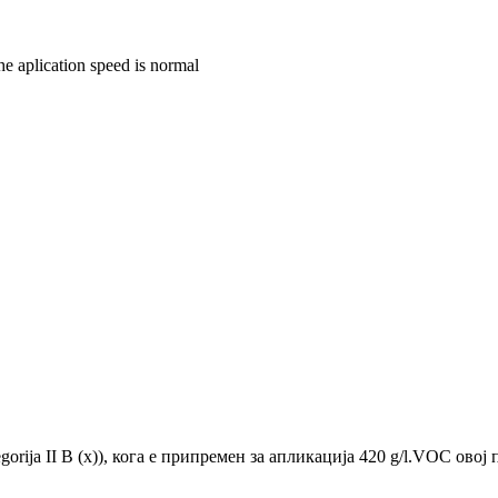
the aplication speed is normal
rija II B (x)), кога е припремен за апликација 420 g/l.VOC овој 