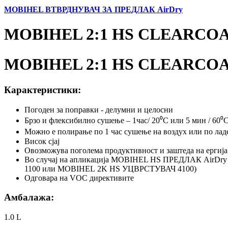
MOBIHEL ВТВРДНУВАЧ ЗА ПРЕДЛАК AirDry
MOBIHEL 2:1 HS CLEARCOAT
MOBIHEL 2:1 HS CLEARCOAT
Карактеристики:
Погоден за поправки - делумни и целосни
Брзо и флексибилно сушење – 1час/ 20⁰C или 5 мин / 60⁰
Можно е полирање по 1 час сушење на воздух или по ла
Висок сјај
Овозможува поголема продуктивност и заштеда на ергија
Во случај на апликација MOBIHEL HS ПРЕДЛАК AirDry (
1100 или MOBIHEL 2K HS УЦВРСТУВАЧ 4100)
Одговара на VOC директивите
Амбалажа:
1.0 L